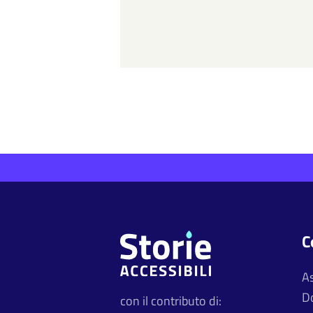
C
A
D
con il contributo di: