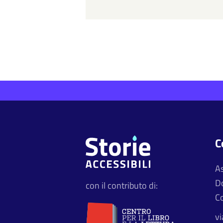
C
A
D
con il contributo di:
Co
vi