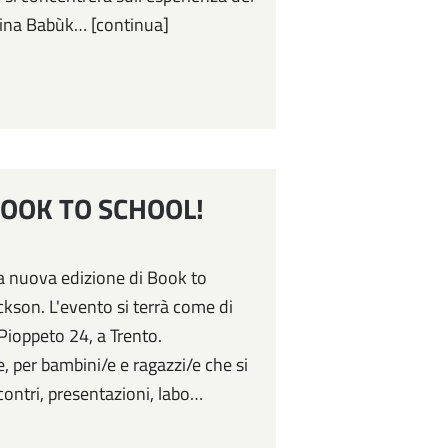
cina Babùk… [continua]
n BOOK TO SCHOOL!
a nuova edizione di Book to
ickson. L'evento si terrà come di
 Pioppeto 24, a Trento.
, per bambini/e e ragazzi/e che si
contri, presentazioni, labo…