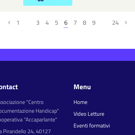
1
…
3
4
5
6
7
8
9
…
24
ontact
Menu
ssociazione "Centro
Home
ocumentazione Handicap"
Video Letture
operativa "Accaparlante"
Eventi formativi
a Pirandello 24, 40127