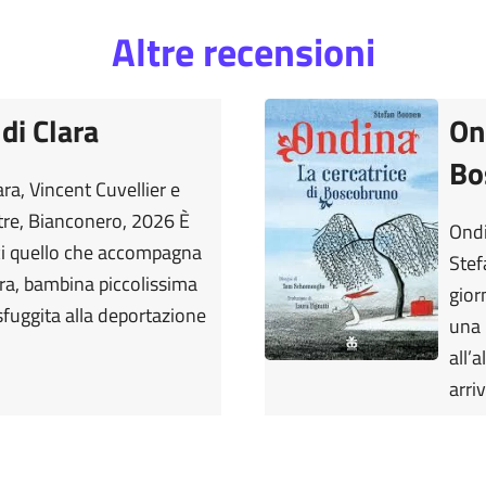
Altre recensioni
 di Clara
On
Bo
ara, Vincent Cuvellier e
tre, Bianconero, 2026 È
Ondi
ci quello che accompagna
Stef
lara, bambina piccolissima
gior
fuggita alla deportazione
una 
all’
arri