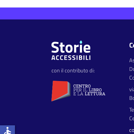
C
A
D
con il contributo di:
Co
vi
B
Te
Ce
accessible
c