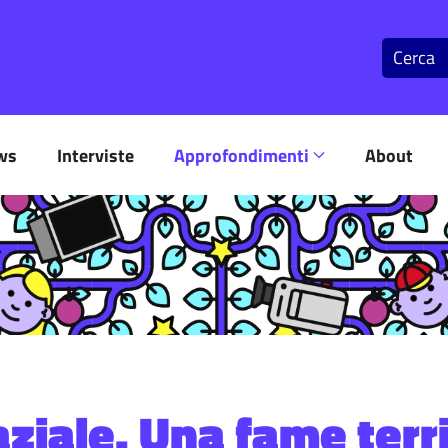
ws
Interviste
Approfondimenti
About
aziale. Una fame terr