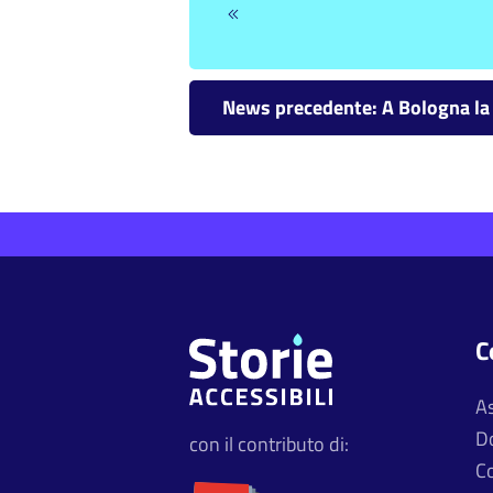
News precedente: A Bologna la l
C
A
D
con il contributo di:
Co