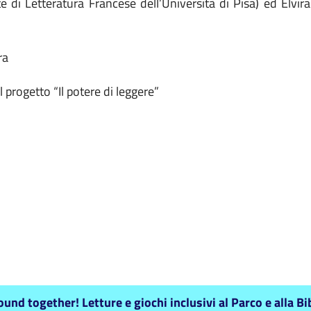
 di Letteratura Francese dell’Università di Pisa) ed Elvira 
ra
 progetto “Il potere di leggere”
nd together! Letture e giochi inclusivi al Parco e alla Bi