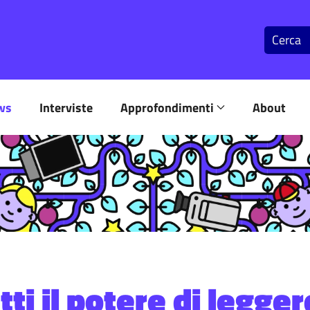
ws
Interviste
Approfondimenti
About
ti il potere di legger