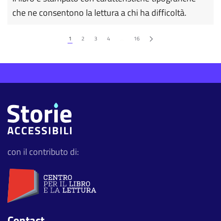
che ne consentono la lettura a chi ha difficoltà.
1
2
3
4
…
16
con il contributo di:
Contact