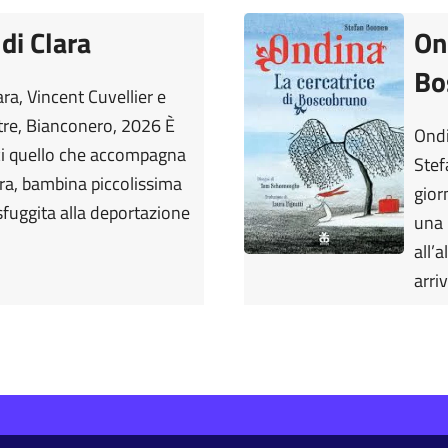
 di Clara
On
Bo
ara, Vincent Cuvellier e
tre, Bianconero, 2026 È
Ondi
ci quello che accompagna
Stef
lara, bambina piccolissima
gior
fuggita alla deportazione
una 
all’
arri