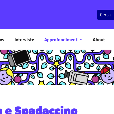
ws
Interviste
Approfondimenti
About
a e Spadaccino